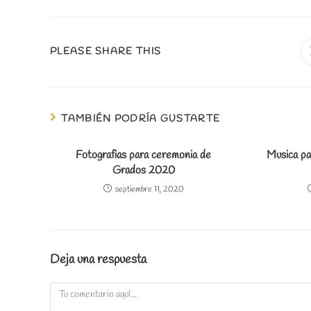
PLEASE SHARE THIS
TAMBIÉN PODRÍA GUSTARTE
Fotografias para ceremonia de
Musica pa
Grados 2020
septiembre 11, 2020
Deja una respuesta