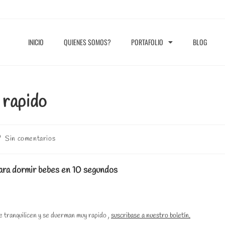
INICIO
QUIENES SOMOS?
PORTAFOLIO
BLOG
rapido
Sin comentarios
ra dormir bebes en 10 segundos
 tranquilicen y se duerman muy rapido ,
suscribase a nuestro boletín.