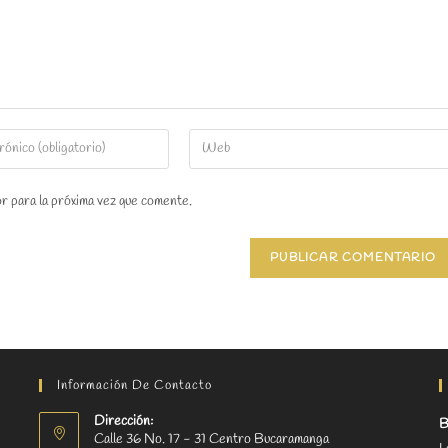
r para la próxima vez que comente.
Información De Contacto
Dirección:
B
Calle 36 No. 17 - 31 Centro Bucaramanga