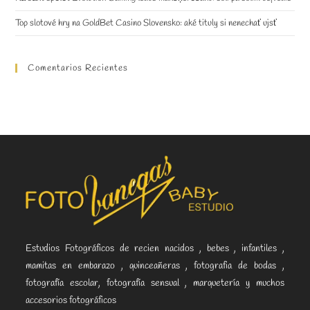
Top slotové hry na GoldBet Casino Slovensko: aké tituly si nenechať ujsť
Comentarios Recientes
Estudios Fotográficos de recien nacidos , bebes , infantiles ,
mamitas en embarazo , quinceañeras , fotografia de bodas ,
fotografía escolar, fotografía sensual , marquetería y muchos
accesorios fotográficos