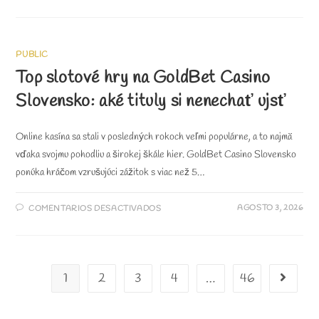
PUBLIC
Top slotové hry na GoldBet Casino
Slovensko: aké tituly si nenechať ujsť
Online kasína sa stali v posledných rokoch veľmi populárne, a to najmä
vďaka svojmu pohodliu a širokej škále hier. GoldBet Casino Slovensko
ponúka hráčom vzrušujúci zážitok s viac než 5…
AGOSTO 3, 2026
COMENTARIOS DESACTIVADOS
1
2
3
4
…
46