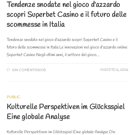
Tendenze snodate nel gioco d'azzardo
scopri Superbet Casino e il futuro delle
scommesse in Italia
Tendenze snodate nel gioco d'azzardo scopri Superbet Casino e il
futuro delle scommesse in Italia Le innovazioni nel gioco d'azzardo online
Superbet Casino Negli ultimi anni, il settore del gioco…
AGOSTO 6, 2026
SIN COMENTARIOS
PUBLIC
Kulturelle Perspektiven im Glücksspiel
Eine globale Analyse
Kulturelle Perspektiven im Glücksspiel Eine globale Analyse Die