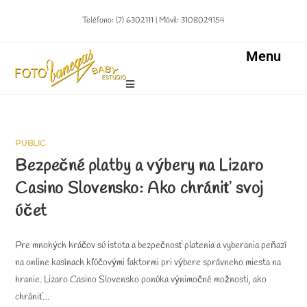
Teléfono: (7) 6302111 | Móvil: 3108029154
Menu
PUBLIC
Bezpečné platby a výbery na Lizaro
Casino Slovensko: Ako chrániť svoj
účet
Pre mnohých hráčov sú istota a bezpečnosť platenia a vyberania peňazí
na online kasínach kľúčovými faktormi pri výbere správneho miesta na
hranie. Lizaro Casino Slovensko ponúka výnimočné možnosti, ako
chrániť…