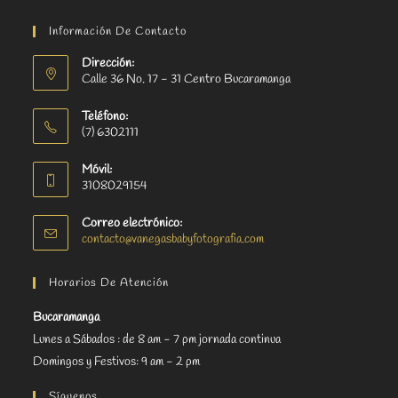
Información De Contacto
Dirección:
Calle 36 No. 17 - 31 Centro Bucaramanga
Teléfono:
(7) 6302111
Móvil:
3108029154
Correo electrónico:
contacto@vanegasbabyfotografia.com
Horarios De Atención
Bucaramanga
Lunes a Sábados : de 8 am - 7 pm jornada continua
Domingos y Festivos: 9 am - 2 pm
Síguenos