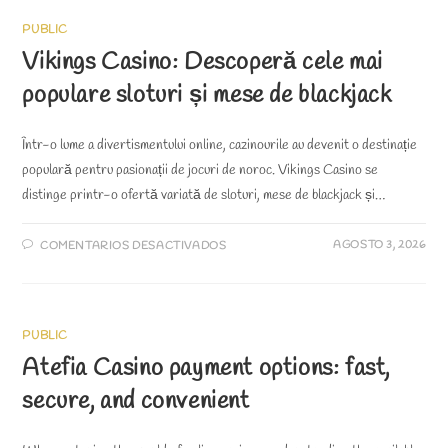
PUBLIC
Vikings Casino: Descoperă cele mai
populare sloturi și mese de blackjack
Într-o lume a divertismentului online, cazinourile au devenit o destinație
populară pentru pasionații de jocuri de noroc. Vikings Casino se
distinge printr-o ofertă variată de sloturi, mese de blackjack și…
AGOSTO 3, 2026
COMENTARIOS DESACTIVADOS
PUBLIC
Atefia Casino payment options: fast,
secure, and convenient