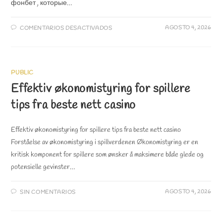
фонбет , которые…
AGOSTO 4, 2026
COMENTARIOS DESACTIVADOS
PUBLIC
Effektiv økonomistyring for spillere
tips fra beste nett casino
Effektiv økonomistyring for spillere tips fra beste nett casino
Forståelse av økonomistyring i spillverdenen Økonomistyring er en
kritisk komponent for spillere som ønsker å maksimere både glede og
potensielle gevinster…
AGOSTO 4, 2026
SIN COMENTARIOS